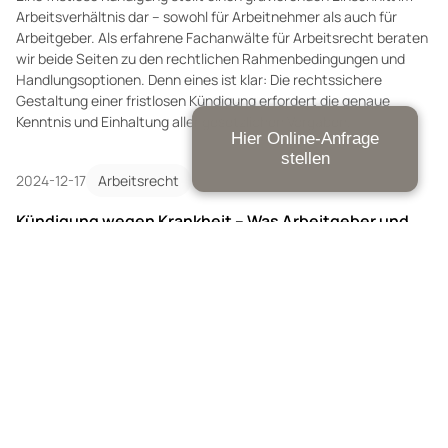
Arbeitsverhältnis dar – sowohl für Arbeitnehmer als auch für
Arbeitgeber. Als erfahrene Fachanwälte für Arbeitsrecht beraten
wir beide Seiten zu den rechtlichen Rahmenbedingungen und
Handlungsoptionen. Denn eines ist klar: Die rechtssichere
Gestaltung einer fristlosen Kündigung erfordert die genaue
Kenntnis und Einhaltung aller gesetzlichen Vorgaben.
Hier Online-Anfrage
stellen
2024-12-17
Arbeitsrecht
Kündigung wegen Krankheit – Was Arbeitgeber und
Arbeitnehmer wissen müssen
Eine krankheitsbedingte Kündigung stellt für beide Seiten –
Arbeitgeber wie Arbeitnehmer – eine besondere Herausforderung
dar. Während Arbeitgeber betriebliche Interessen und
wirtschaftliche Belastungen im Blick haben müssen, befinden
sich erkrankte Mitarbeiter oft in einer existenziell bedrohlichen
Situation.