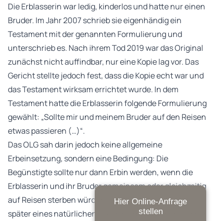
Die Erblasserin war ledig, kinderlos und hatte nur einen
Bruder. Im Jahr 2007 schrieb sie eigenhändig ein
Testament mit der genannten Formulierung und
unterschrieb es. Nach ihrem Tod 2019 war das Original
zunächst nicht auffindbar, nur eine Kopie lag vor. Das
Gericht stellte jedoch fest, dass die Kopie echt war und
das Testament wirksam errichtet wurde. In dem
Testament hatte die Erblasserin folgende Formulierung
gewählt: „Sollte mir und meinem Bruder auf den Reisen
etwas passieren (…)“.
Das OLG sah darin jedoch keine allgemeine
Erbeinsetzung, sondern eine Bedingung: Die
Begünstigte sollte nur dann Erbin werden, wenn die
Erblasserin und ihr Bruder gemeinsam oder gleichzeitig
auf Reisen sterben würden. Da die Erblasserin Jahre
Hier Online-Anfrage
stellen
später eines natürlichen Todes starb und ihr Bruder sie