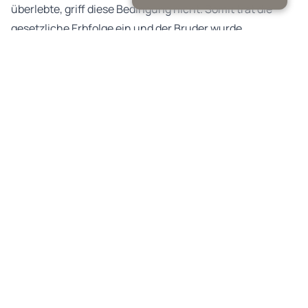
überlebte, griff diese Bedingung nicht. Somit trat die
gesetzliche Erbfolge ein und der Bruder wurde
Alleinerbe. Das Gericht stellte klar, dass derartige
Formulierungen im Testament sorgfältig ausgelegt
werden müssen. Nicht jeder Hinweis auf einen
bestimmten Anlass – etwa eine Reise oder eine
Operation – bedeute automatisch, dass die Regelung nur
für diesen Fall gelten solle. Im konkreten Fall sprachen
jedoch die Wortwahl und der familiäre Hintergrund
eindeutig für eine bedingte Verfügung.
Hinweis: Wer ein Testament schreibt, sollte klar
unterscheiden, ob eine Erbeinsetzung für alle Fälle
gelten soll oder nur für eine bestimmte Situation – etwa
bei einem Unfall oder während einer Reise. Unklare
Formulierungen können sonst dazu führen, dass das
Testament wirkungslos bleibt und die gesetzliche