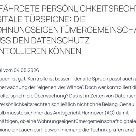
FÄHRDETE PERSÖNLICHKEITSRECH
GITALE TÜRSPIONE: DIE
HNUNGSEIGENTÜMERGEMEINSCH
SS DEN DATENSCHUTZ
NTOLLIEREN KÖNNEN
el vom 04.05.2026
auen ist gut, Kontrolle ist besser – der alte Spruch passt auch 
berwachung der "eigenen vier Wände". Doch wer kontrolliert d
olle, sprich: die Überwachung? Das ist in Zeiten von Datensc
ersönlichkeitsrechten schließlich nicht ohne Belang. Genau
lb musste sich hier das Amtsgericht Hannover (AG) damit
häftigen, ob eine Wohnungseigentümergemeinschaft digitale
ione einbauen darf, obwohl niemand die Technik prüfen und