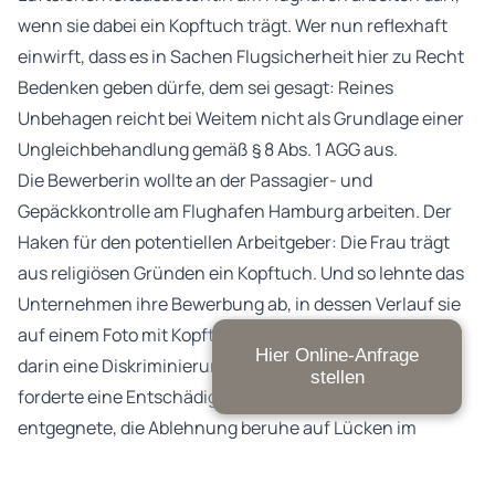
wenn sie dabei ein Kopftuch trägt. Wer nun reflexhaft
einwirft, dass es in Sachen Flugsicherheit hier zu Recht
Bedenken geben dürfe, dem sei gesagt: Reines
Unbehagen reicht bei Weitem nicht als Grundlage einer
Ungleichbehandlung gemäß § 8 Abs. 1 AGG aus.
Die Bewerberin wollte an der Passagier- und
Gepäckkontrolle am Flughafen Hamburg arbeiten. Der
Haken für den potentiellen Arbeitgeber: Die Frau trägt
aus religiösen Gründen ein Kopftuch. Und so lehnte das
Unternehmen ihre Bewerbung ab, in dessen Verlauf sie
auf einem Foto mit Kopftuch zu sehen war. Die Frau sah
Hier Online-Anfrage
darin eine Diskriminierung wegen ihrer Religion und
stellen
forderte eine Entschädigung. Das Unternehmen
entgegnete, die Ablehnung beruhe auf Lücken im
Lebenslauf und auf einer internen Regel, die
Kopfbedeckungen verbot. Außerdem berief es sich