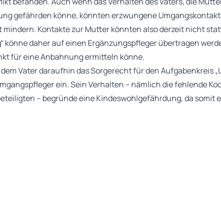
likt befänden. Auch wenn das Verhalten des Vaters, die Mutt
cklung gefährden könne, könnten erzwungene Umgangskontakt
 mindern. Kontakte zur Mutter könnten also derzeit nicht stat
 könne daher auf einen Ergänzungspfleger übertragen werden
nkt für eine Anbahnung ermitteln könne.
 dem Vater daraufhin das Sorgerecht für den Aufgabenkreis 
mgangspfleger ein. Sein Verhalten – nämlich die fehlende Ko
eteiligten – begründe eine Kindeswohlgefährdung, da somit e
 werde und Umgänge der Kinder mit der Kindesmutter nicht st
as Sorgerecht zurück. Es war davon überzeugt, dass die Jung
lbst als einzige Lösungsmöglichkeit sehen, um zur Ruhe zur 
 Loyalitätskonflikt befürchten würden, dass ihre Bewältigungs
sie sich der Auseinandersetzung mit der Beziehung zu beide
den Jungen geäußerte Wille sei stabil und beruhe auf ihren 
darauf an, ob dieser Wille auch durch das Verhalten des bin
ekommen ist. Zudem sei der Entzug des Sorgerechts kein geei