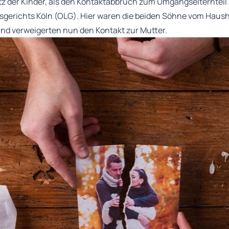
 der Kinder, als den Kontaktabbruch zum Umgangselternteil 
esgerichts Köln (OLG). Hier waren die beiden Söhne vom Haush
nd verweigerten nun den Kontakt zur Mutter.