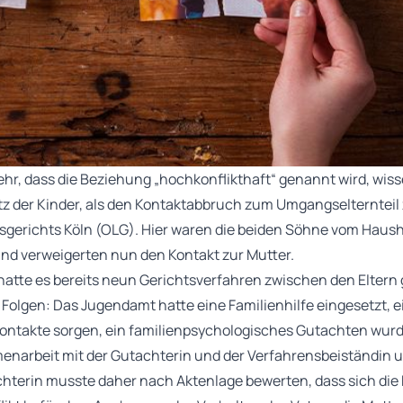
sehr, dass die Beziehung „hochkonflikthaft“ genannt wird, wis
 der Kinder, als den Kontaktabbruch zum Umgangselternteil 
esgerichts Köln (OLG). Hier waren die beiden Söhne vom Haush
nd verweigerten nun den Kontakt zur Mutter.
hatte es bereits neun Gerichtsverfahren zwischen den Eltern 
 Folgen: Das Jugendamt hatte eine Familienhilfe eingesetzt,
 Kontakte sorgen, ein familienpsychologisches Gutachten wurd
narbeit mit der Gutachterin und der Verfahrensbeiständin u
chterin musste daher nach Aktenlage bewerten, dass sich die 