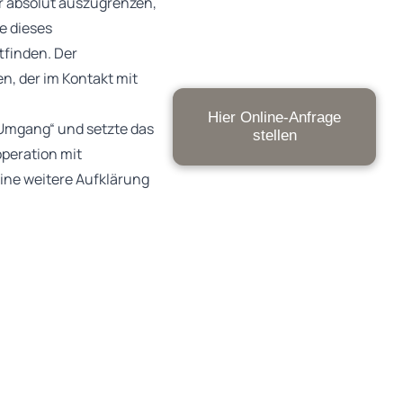
er absolut auszugrenzen,
e dieses
tfinden. Der
, der im Kontakt mit
Hier Online-Anfrage
„Umgang“ und setzte das
stellen
operation mit
ine weitere Aufklärung
attfinden könnten.
en die
kommen. Alles spreche
strategien
n Eltern stellen
inneren Bindungen.
dungsintoleranten
gnetes Mittel, die