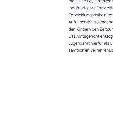
massiven Loyalitätskonf
langfristig ihre Entwi
Entwicklungsrisiko nicht
Aufgabenkreis „Umgang“
den Kindern den Zeitpu
Das Amtsgericht entzog
Jugendamt hierfür als U
sämtlichen Verfahrensb
in der Sache verhindert
Das OLG gab dem Vater d
Kontaktverweigerung se
dafür, dass sie in ihrem
zusammenbrechen, wenn 
müssen. Der von den bei
Deshalb komme es nicht 
Kindesvaters zustande g