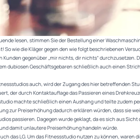
uende lesen, stimmen Sie der Bestellung einer Waschmaschine
ht! So wie die Kläger gegen den wie folgt beschriebenen Versu
 Kunden gegenüber „mir nichts, dir nichts“ durchzusetzen. 
m dubiosen Geschäftsgebaren schließlich auch einen Strich
itnessstudios auch, wird der Zugang des hier betreffenden Stu
uert, der durch Kontaktauflage das Passieren eines Drehkreu
studio machte schließlich einen Aushang und teilte zudem per 
ung zur Preiserhöhung dadurch erklären würden, dass sie wei
dios passieren. Dagegen wurde geklagt, da es sich aus Sicht 
 und damit unlautere Preiserhöhung handeln würde.
uch das LG. Um das Fitnessstudio nutzen zu können, waren di