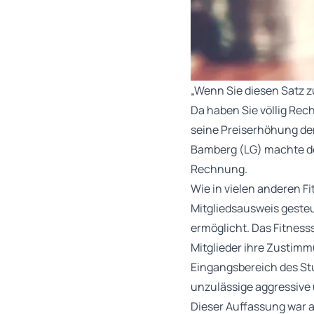
„Wenn Sie diesen Satz z
Da haben Sie völlig Rec
seine Preiserhöhung den
Bamberg (LG) machte de
Rechnung.
Wie in vielen anderen F
Mitgliedsausweis geste
ermöglicht. Das Fitness
Mitglieder ihre Zustimm
Eingangsbereich des Stu
unzulässige aggressive
Dieser Auffassung war a