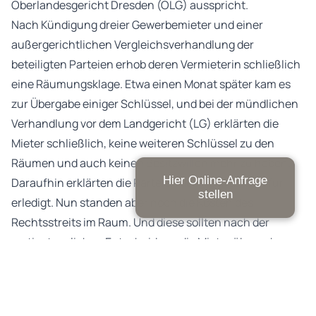
Oberlandesgericht Dresden (OLG) ausspricht.
Nach Kündigung dreier Gewerbemieter und einer
außergerichtlichen Vergleichsverhandlung der
beteiligten Parteien erhob deren Vermieterin schließlich
eine Räumungsklage. Etwa einen Monat später kam es
zur Übergabe einiger Schlüssel, und bei der mündlichen
Verhandlung vor dem Landgericht (LG) erklärten die
Mieter schließlich, keine weiteren Schlüssel zu den
Räumen und auch keinen Besitzwillen mehr zu haben.
Hier Online-Anfrage
Daraufhin erklärten die Parteien den Rechtsstreit für
stellen
erledigt. Nun standen aber noch die Kosten des
Rechtsstreits im Raum. Und diese sollten nach der
erstinstanzlichen Entscheidung die Mieter übernehmen.
Diese wehrten sich dagegen mit einer Beschwerde.
Das OLG sah die Angelegenheit jedoch genauso wie die
vorinstanzlichen Kollegen des LG. Ein Mieter muss