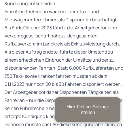
Kündigung entscheiden.
Eine Arbeitnehmerin war bei einem Taxi- und
Mietwagenunternehmen als Disponentin beschäftigt.
Bis Ende Oktober 2023 führte der Arbeitgeber für eine
Verkehrsgesellschaft nahezu den gesamten
Rufbusverkehr im Landkreis als Exklusivleistung durch.
Als dieser Auftrag endete, führte dieser Umstand zu
einem erheblichen Einbruch der Umsätze und der zu
disponierenden Fahrten: Statt 6.000 Rufbusfahrten und
750 Taxi- sowie Krankenfahrten mussten ab dem
01.11.2023 nur noch 20 bis 30 Fahrten disponiert werden.
Der Arbeitgeber bot daher Disponenten Tätigkeiten als
Fahrer an – nur die Disponentin fiel durchs Raster, da sie
Hier Online-Anfrage
keinen Führerschein besaß. Gegen die daraufhin
stellen
erfolgte Kündigung klagte sie.
Dennoch musste das LAG diese Kündigung abnicken, da