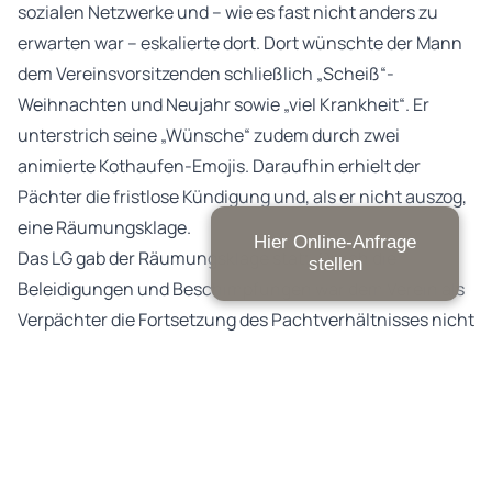
sozialen Netzwerke und – wie es fast nicht anders zu
erwarten war – eskalierte dort. Dort wünschte der Mann
dem Vereinsvorsitzenden schließlich „Scheiß“-
Weihnachten und Neujahr sowie „viel Krankheit“. Er
unterstrich seine „Wünsche“ zudem durch zwei
animierte Kothaufen-Emojis. Daraufhin erhielt der
Pächter die fristlose Kündigung und, als er nicht auszog,
eine Räumungsklage.
Hier Online-Anfrage
Das LG gab der Räumungsklage statt. Durch die
stellen
Beleidigungen und Beschimpfungen war dem Verein als
Verpächter die Fortsetzung des Pachtverhältnisses nicht
zuzumuten. Soziale Netzwerke und Messengerdienste
sind schließlich kein rechtsfreier Raum. Wer dort
gegenüber seinem Verpächter ausfällig wird, muss damit
rechnen, dass ihm das Pachtverhältnis fristlos gekündigt
wird. Auch eine vorherige Abmahnung war in diesem Fall