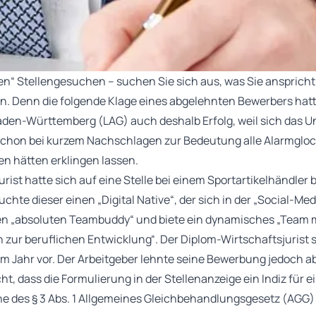
hen“ Stellengesuchen – suchen Sie sich aus, was Sie anspricht
n. Denn die folgende Klage eines abgelehnten Bewerbers hat
aden-Württemberg (LAG) auch deshalb Erfolg, weil sich das 
 schon bei kurzem Nachschlagen zur Bedeutung alle Alarmgloc
n hätten erklingen lassen.
rist hatte sich auf eine Stelle bei einem Sportartikelhändler 
hte dieser einen „Digital Native“, der sich in der „Social-Me
n „absoluten Teambuddy“ und biete ein dynamisches „Team mi
ur beruflichen Entwicklung“. Der Diplom-Wirtschaftsjurist st
m Jahr vor. Der Arbeitgeber lehnte seine Bewerbung jedoch ab
cht, dass die Formulierung in der Stellenanzeige ein Indiz für 
e des § 3 Abs. 1 Allgemeines Gleichbehandlungsgesetz (AGG) s