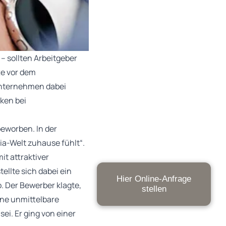
 – sollten Arbeitgeber
te vor dem
Unternehmen dabei
ken bei
beworben. In der
dia-Welt zuhause fühlt“.
t attraktiver
ellte sich dabei ein
Hier Online-Anfrage
. Der Bewerber klagte,
stellen
eine unmittelbare
ei. Er ging von einer