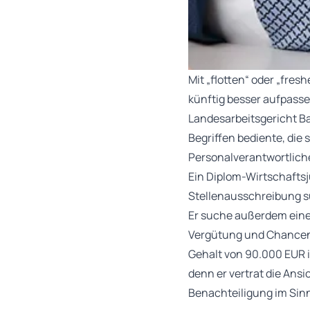
Mit „flotten“ oder „fres
künftig besser aufpasse
Landesarbeitsgericht B
Begriffen bediente, die
Personalverantwortliche
Ein Diplom-Wirtschaftsju
Stellenausschreibung suc
Er suche außerdem eine
Vergütung und Chancen z
Gehalt von 90.000 EUR i
denn er vertrat die Ansi
Benachteiligung im Sinn