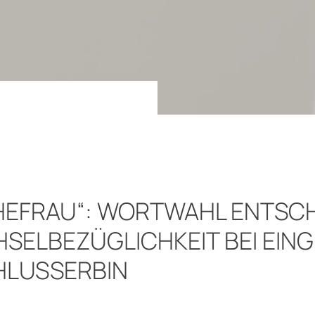
HEFRAU“: WORTWAHL ENTSC
SELBEZÜGLICHKEIT BEI EIN
HLUSSERBIN