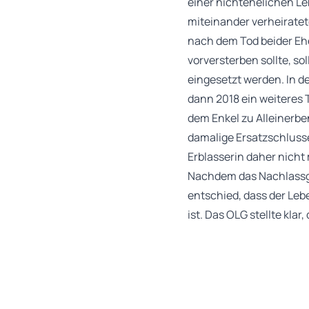
einer nichtehelichen L
miteinander verheiratet
nach dem Tod beider Ehe
vorversterben sollte, s
eingesetzt werden. In de
dann 2018 ein weiteres
dem Enkel zu Alleinerbe
damalige Ersatzschluss
Erblasserin daher nicht
Nachdem das Nachlassge
entschied, dass der Leb
ist. Das OLG stellte kla
gemeinsamen Sohns der E
kommt auch hier darauf
voneinander abhängige 
den Eheleuten aber in