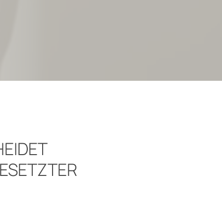
HEIDET
GESETZTER