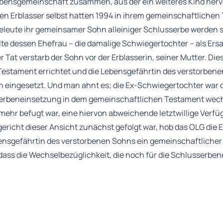
ebensgemeinschaft zusammen, aus der ein weiteres Kind herv
en Erblasser selbst hatten 1994 in ihrem gemeinschaftlichen
leute ihr gemeinsamer Sohn alleiniger Schlusserbe werden so
ollte dessen Ehefrau – die damalige Schwiegertochter – als Ers
r Tat verstarb der Sohn vor der Erblasserin, seiner Mutter. Dies
 Testament errichtet und die Lebensgefährtin des verstorbe
n eingesetzt. Und man ahnt es; die Ex-Schwiegertochter war d
erbeneinsetzung in dem gemeinschaftlichen Testament wech
 mehr befugt war, eine hiervon abweichende letztwillige Verfü
richt dieser Ansicht zunächst gefolgt war, hob das OLG die 
ensgefährtin des verstorbenen Sohns ein gemeinschaftlicher 
r, dass die Wechselbezüglichkeit, die noch für die Schlusserb
heleute zu bejahen war, nicht automatisch auch für die Ersa
 an, ob die Ehegatten auch diese Ersatzregelung bewusst al
Entscheidung getroffen haben. Zum Zeitpunkt der Errichtung
sbesondere darauf angekommen, den gemeinsamen Sohn abzus