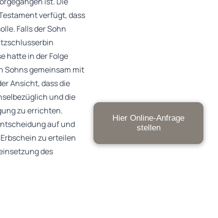
orgegangen ist. Die
 Testament verfügt, dass
lle. Falls der Sohn
atzschlusserbin
e hatte in der Folge
nen Sohns gemeinsam mit
er Ansicht, dass die
selbezüglich und die
gung zu errichten.
Hier Online-Anfrage
Entscheidung auf und
stellen
Erbschein zu erteilen
eneinsetzung des
tzschlusserbin gilt. Es
s gemeinsame,
 des Testaments sei es
ichern. Die Einsetzung