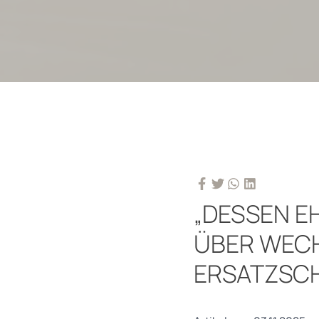
„DESSEN E
ÜBER WECH
ERSATZSC