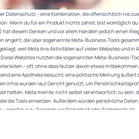
r Datenschutz – eine Kombination, die offensichtlich nie zu
hön: Wenn du für ein Produkt nichts zahlst, bist womöglich du
LG) hat diesem Denken und vor allem Handeln jedoch einen Ri
n angeht, die über sogenannte Meta-Business-Tools gesamm
eklagt, weil Meta ihre Aktivitäten auf vielen Websites und in 
. Diese Websites nutzten die sogenannten Meta-Business-Tool
iterleiten – oft, ohne dass Nutzer davon etwas mitbekommen
emand eine Apotheke besucht, eine politische Meinung äußert o
n Infos wurden laut Gericht genutzt, um Persönlichkeitsprofi
ubt hatten. Meta meinte, nicht selbst verantwortlich zu sein, d
 die die Tools einsetzen. Außerdem würden persönliche Daten
e – sonst nur zu Zwecken wie Sicherheit oder Systemschutz.
nders und entschied, dass Meta die Daten ohne gültige Einwil
chutz-Grundverordnung verstoßen habe. Deshalb müssen die
d weil dabei Persönlichkeitsrechte verletzt wurden, bekommt