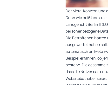
Der Meta-Konzern und de
Denn wie heißt es so sc
Landgericht Berlin II (
personenbezogene Date
Die Betroffenen hatten g
ausgewertet haben soll
automatisch an Meta we
Beispiel erfahren, ob j
bestehe. Die gesammelte
dass die Nutzer das erla
Websitebetreiber seien,
jemand eingewilligt hab
Das sah das LG jedoch a
damit gegen die Datens
anonymisiert werden. Un