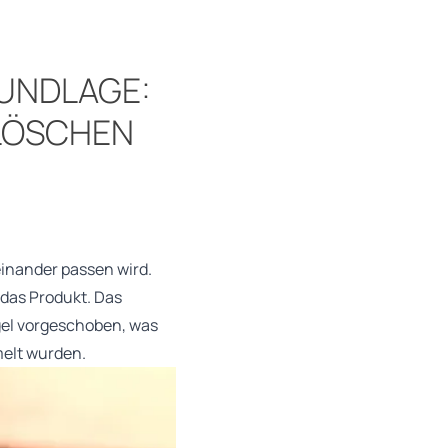
UNDLAGE:
 LÖSCHEN
einander passen wird.
 das Produkt. Das
egel vorgeschoben, was
elt wurden.