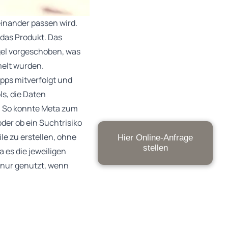
einander passen wird.
 das Produkt. Das
egel vorgeschoben, was
elt wurden.
Apps mitverfolgt und
s, die Daten
. So konnte Meta zum
der ob ein Suchtrisiko
le zu erstellen, ohne
Hier Online-Anfrage
stellen
a es die jeweiligen
 nur genutzt, wenn
ligung verarbeitet und
 Daten gelöscht oder
 jeder Betroffene 2.000