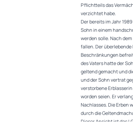
Pflichtteils das Vermä
verzichtet habe.
Der bereits im Jahr 198
Sohn in einem handschri
werden solle. Nach dem 
fallen. Der überlebende 
Beschränkungen befreit 
des Vaters hatte der So
geltend gemacht und die
und der Sohn vertrat ge
verstorbene Erblasserin
worden seien. Er verlan
Nachlasses. Die Erben 
durch die Geltendmachu
Dieser Ansicht ist das L
Nachlass nach dem 1989 