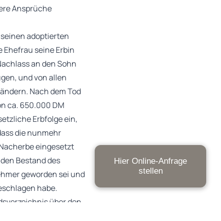
tere Ansprüche
e seinen adoptierten
e Ehefrau seine Erbin
 Nachlass an den Sohn
ügen, und von allen
u ändern. Nach dem Tod
von ca. 650.000 DM
tzliche Erbfolge ein,
 dass die nunmehr
s Nacherbe eingesetzt
r den Bestand des
Hier Online-Anfrage
stellen
nehmer geworden sei und
geschlagen habe.
ndsverzeichnis über den
dies damit, dass der