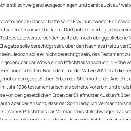
chtnis stillschweigend ausgeschlagen und damit auch auf wei
9 verstorbene Erblasser hatte seine Frau aus zweiter Ehe sowi
ftlichen Testament bedacht. Dort hatte er verfügt, dass sein
Tod des Letztversterbenden sollte der noch übriggebliebene
Ehegatte solle berechtigt sein, über den Nachlass frei zu verf
sein. Jedoch solle er nicht berechtigt sein, das Testament z
hn gegenüber der Witwe einen Pflichtteilsanspruch in Höhe 
sen auch erhalten. Nach dem Tod der Witwe 2020 trat die gese
genüber den gesetzlichen Erben der Stiefmutter die Ansicht,
 im Jahr 1986 testamentarisch als befreite Vorerbin und er al
gte von den gesetzlichen Erben der Stiefmutter Auskunft übe
waren aber der Ansicht, dass der Sohn lediglich Vermächtnis
ng seines Pflichtteils das Vermächtnis stillschweigend aus
G nicht gefolgt und hat die Erben dazu verpflichtet, ein Besta
verstorbenen Erblasser zu erstellen. Das Gericht begründete 