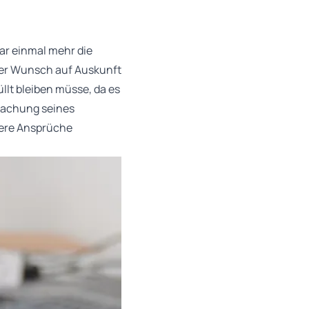
ar einmal mehr die
der Wunsch auf Auskunft
llt bleiben müsse, da es
machung seines
tere Ansprüche