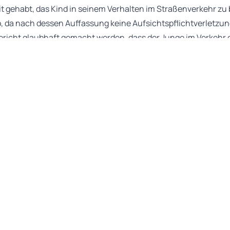
t gehabt, das Kind in seinem Verhalten im Straßenverkehr zu
b, da nach dessen Auffassung keine Aufsichtspflichtverletzun
Gericht glaubhaft gemacht werden, dass der Junge im Verkehr
 beim Besuch des Kindergartens begleitet und angeleitet worde
s Verhalten ihres Sohns auch im Rahmen der Schulweghelfertä
ngen vertraut gewesen, es habe daher keine Notwendigkeit be
ang die elterliche Aufsichtspflicht über am Straßenverkehr
ängt von vielen Faktoren ab, wobei das Alter des Kinds eine m
 jedoch eine rein schematische Betrachtung zulässig wäre. 
 einem Schulkind einer unbeaufsichtigten Teilnahme am Stra
unmittelbarer räumlicher Nähe zum Elternhaus – erst recht 
r – grundsätzlich keine Bedenken entgegenstehen.
 v. 19.02.2025 – 7 C 735/24
cht
)