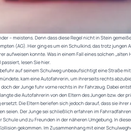
inder – meistens. Denn dass diese Regel nicht in Stein gemeißelt
mpten (AG). Hier ging es um ein Schulkind, das trotz jungen A
er aufweisen konnte. Was in einem Fall eines solchen „alten H
 passiert, lesen Sie hier.
e befuhr auf seinem Schulweg unbeaufsichtigt eine Straße mit
inmündete, kam eine Autofahrerin, um ihrerseits rechts abzubi
n, doch der Junge fuhr vorne rechts in ihr Fahrzeug. Dabei en
langte die Autofahrerin von den Eltern des Jungen bzw. der pr
ersetzt. Die Eltern beriefen sich jedoch darauf, dass sie ihrer
eien. Der Junge sei schließlich erfahren im Fahrradfahren, e
ur Schule und zu Freunden in der näheren Umgebung. In dies
r Kollision gekommen. Im Zusammenhang mit einer Schulweghel