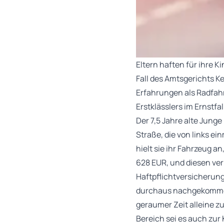
Eltern haften für ihre K
Fall des Amtsgerichts Ke
Erfahrungen als Radfahr
Erstklässlers im Ernstfall
Der 7,5 Jahre alte Jung
Straße, die von links e
hielt sie ihr Fahrzeug a
628 EUR, und diesen ver
Haftpflichtversicherung 
durchaus nachgekommen s
geraumer Zeit alleine z
Bereich sei es auch zu