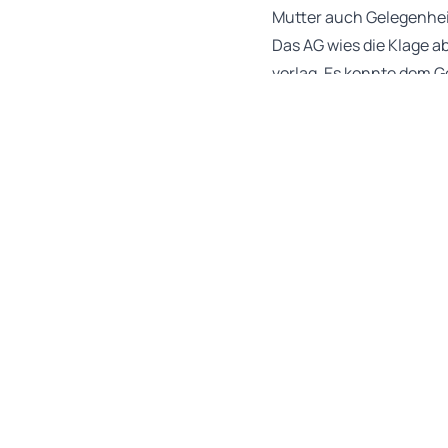
Mutter auch Gelegenhei
Das AG wies die Klage a
vorlag. Es konnte dem 
von seinen Eltern schon
hatten Gelegenheit, da
Die Strecke sei dem Ju
begleiten.
Hinweis: In welchem Umf
ausgeübt werden muss, h
ohne dass diesbezüglich
festzustellen, dass bei
vertrauten Strecken in 
ohne Durchgangsverkeh
Quelle: AG Kempten, Urt.
zum Thema:
Verkehrsre
(aus: Ausgabe 07/2025