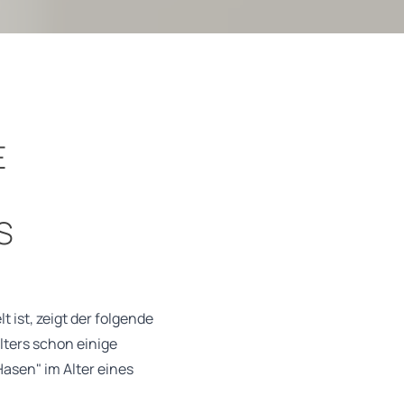
E
S
 ist, zeigt der folgende
lters schon einige
asen" im Alter eines