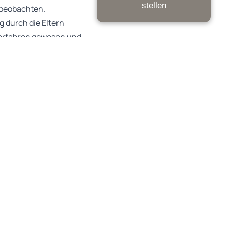
stellen
 beobachten.
g durch die Eltern
 erfahren gewesen und
n sei. Die Eltern
tigkeit zu beobachten.
standen, den Jungen zu
 teilnehmende Kinder
aßgebliche Rolle spielt,
Ungeachtet dessen ist
ßenverkehr auf
in einem Wohngebiet