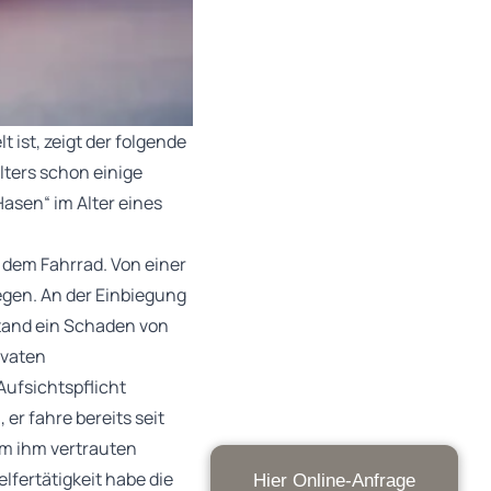
 ist, zeigt der folgende
lters schon einige
asen“ im Alter eines
 dem Fahrrad. Von einer
egen. An der Einbiegung
tstand ein Schaden von
ivaten
 Aufsichtspflicht
r fahre bereits seit
em ihm vertrauten
fertätigkeit habe die
Hier Online-Anfrage