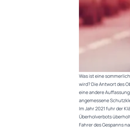
Was ist eine sommerlic
wird? Die Antwort des O
eine andere Auffassung,
angemessene Schutzkle
Im Jahr 2021 fuhr der K
Überholverbots überholt
Fahrer des Gespanns nac