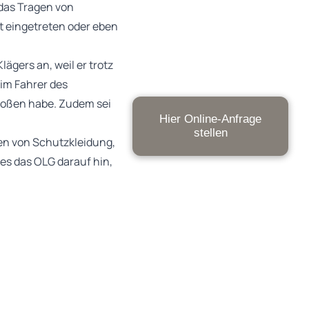
 das Tragen von
t eingetreten oder eben
ägers an, weil er trotz
im Fahrer des
toßen habe. Zudem sei
Hier Online-Anfrage
stellen
en von Schutzkleidung,
es das OLG darauf hin,
. Der
inwieweit ein
idung zu tragen.
hrer neben einem Helm
6 %. Daher könne auch
radschutzkleidung –