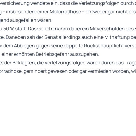
versicherung wendete ein, dass die Verletzungsfolgen durch
– insbesondere einer Motorradhose – entweder gar nicht ers
gend ausgefallen wären.
 50 % statt. Das Gericht nahm dabei ein Mitverschulden des Kl
e. Daneben sah der Senat allerdings auch eine Mithaftung be
vor dem Abbiegen gegen seine doppelte Rückschaupflicht vers
 einer erhöhten Betriebsgefahr auszugehen.
s der Beklagten, die Verletzungsfolgen wären durch das Trag
orradhose, gemindert gewesen oder gar vermieden worden, wi
Regelung für das Tragen von Motorradschutzkleidung existiere
1979 festgestellt, dass grundsätzlich maßgeblich ist, ob und 
wusstsein besteht, zum eigenen Schutz bestimmte Schutzkle
haben ergeben, dass im Jahr 2021 nur 45,9 % der Motorradfa
 getragen haben, komplette Schutzkleidung dagegen nur 24,
em allgemeinen Verkehrsbewusstsein für das Tragen von Motor
torradhose – ausgegangen werden.