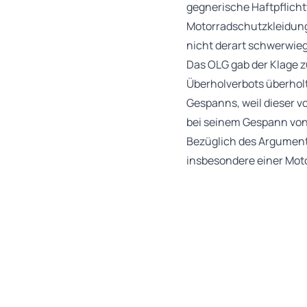
gegnerische Haftpflicht
Motorradschutzkleidung 
nicht derart schwerwie
Das OLG gab der Klage zu
Überholverbots überholt
Gespanns, weil dieser 
bei seinem Gespann von
Bezüglich des Argument
insbesondere einer Mot
dass keine gesetzliche 
Bundesgerichtshof habe 
allgemeines Verkehrsbe
Recherchen des Senats 
weitere Schutzkleidung
für 2021 nicht von ein
insbesondere einer Mo