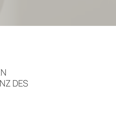
 S
 DES B