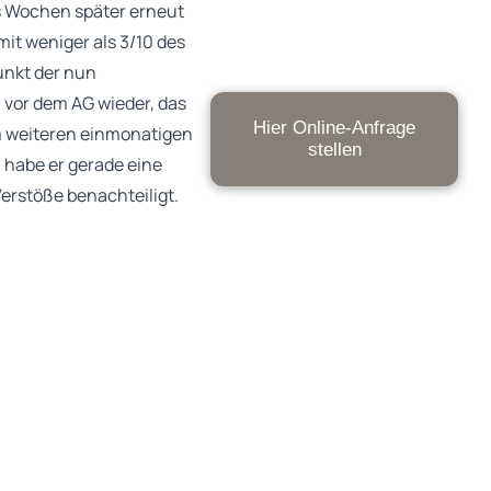
s Wochen später erneut
it weniger als 3/10 des
unkt der nun
 vor dem AG wieder, das
Hier Online-Anfrage
m weiteren einmonatigen
stellen
 habe er gerade eine
Verstöße benachteiligt.
lgt.
egen einer kurz zuvor an
es AG jedoch kein
chließlich als
etroffenen
verbot abgesehen werde.
ein zweimonatiges
töße auch nicht