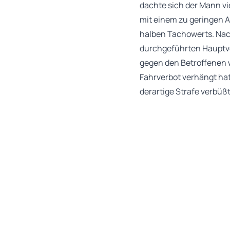
dachte sich der Mann v
mit einem zu geringen A
halben Tachowerts. Nac
durchgeführten Hauptver
gegen den Betroffenen 
Fahrverbot verhängt hat
derartige Strafe verbüß
Wären beide zusammen ve
Dass der Betroffene in 
derselben Stelle began
ausreichender Grund, vo
Denkzettel- und Besinn
spezialpräventiv wirke
Laut Gericht entstand d
Fahrverbot tat- und s
Hinweis: Der Betroffen