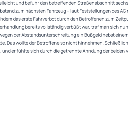
ielleicht und befuhr den betreffenden Straßenabschnitt sech
bstand zum nächsten Fahrzeug – laut Feststellungen des AG m
hdem das erste Fahrverbot durch den Betroffenen zum Zeitp
handlung bereits vollständig verbüßt war, traf man sich nun
wegen der Abstandsunterschreitung ein Bußgeld nebst eine
te. Das wollte der Betroffene so nicht hinnehmen. Schließlich
t, und er fühlte sich durch die getrennte Ahndung der beiden 
rhandelt worden, wäre schließlich nur eine Aburteilung erfo
der Zwischenzeit bis zur Verhandlung bereits ein Fahrverbot w
genen Abstandsunterschreitung verbüßt hatte, war in Augen d
n dem weiteren Fahrverbot abzusehen. Das Fahrverbot solle s
ungsmaßnahme für den jeweiligen Verkehrsverstoß auf den B
n. Diese Funktion werde unterlaufen, wenn nun von dem Fahr
em Betroffenen auch kein Nachteil – insbesondere, weil hier 
chuldangemessen gewesen wäre.
e wurde durch die getrennte Ahndung der beiden Verkehrsvers