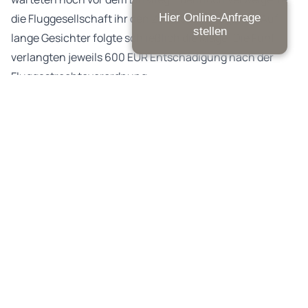
die Fluggesellschaft ihr den Zutritt zum Flugzeug. Auf
Hier Online-Anfrage
stellen
lange Gesichter folgte schließlich die Klage: Die Fünf
verlangten jeweils 600 EUR Entschädigung nach der
Fluggastrechteverordnung.
Das Amtsgericht lehnte das noch ab, doch das LG gab
den Fünfen nun Recht. Die Airline hätte die Gruppe noch
an Bord lassen müssen. Zwar müssen Reisende
grundsätzlich rechtzeitig am Flugsteig sein – wenn das
Boarding aber noch nicht abgeschlossen ist, die Türen
noch offen stehen und der Vorfeldbus noch nicht
abgefahren ist, entsteht keine Verzögerung für den Flug.
In diesem Fall war der Einstieg noch in vollem Gange.
Daher hätte die Gruppe noch mitfliegen dürfen. Das
Urteil ist rechtskräftig.
Hinweis: Wer am Gate nur wenige Minuten zu spät
erscheint, während der Flieger noch offen ist, darf nicht