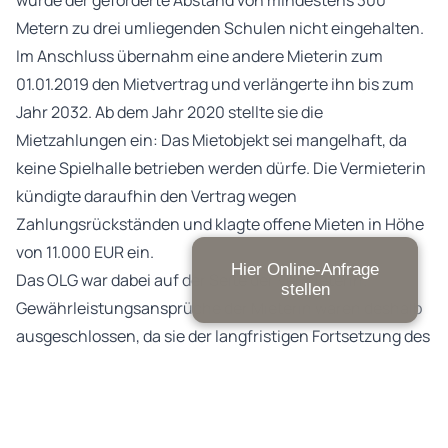
wurde der geforderte Abstand von mindestens 300
Metern zu drei umliegenden Schulen nicht eingehalten.
Im Anschluss übernahm eine andere Mieterin zum
01.01.2019 den Mietvertrag und verlängerte ihn bis zum
Jahr 2032. Ab dem Jahr 2020 stellte sie die
Mietzahlungen ein: Das Mietobjekt sei mangelhaft, da
keine Spielhalle betrieben werden dürfe. Die Vermieterin
kündigte daraufhin den Vertrag wegen
Zahlungsrückständen und klagte offene Mieten in Höhe
von 11.000 EUR ein.
Hier Online-Anfrage
Das OLG war dabei auf der Seite der Vermieterin.
stellen
Gewährleistungsansprüche der Mieterin waren deshalb
ausgeschlossen, da sie der langfristigen Fortsetzung des
Mietvertrags in Kenntnis der fehlenden Genehmigung
des Spielhallenbetriebs zugestimmt hatte. Außerdem
stellt eine formell rechtswidrige Nutzung für sich