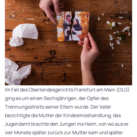
Im Fall des Oberlandesgerichts Frankfurt am Main (OLG)
ging es um einen Sechsjährigen, der Opfer des
Trennungsstreits seiner Eltern wurde. Der Vater
bezichtigte die Mutter der Kindesmisshandlung, das
Jugendamt brachte den Jungen ins Heim, von wo aus er
vier Monate später zurück zur Mutter kam und später