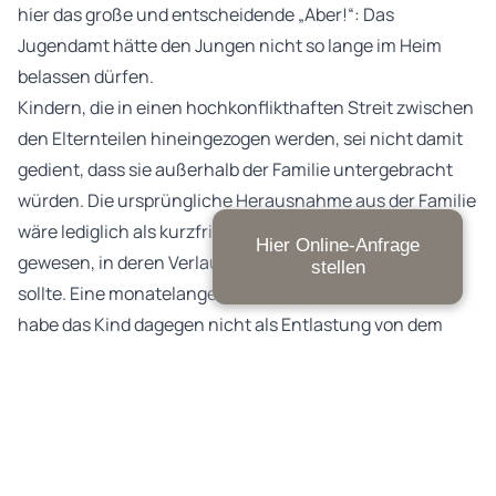
hier das große und entscheidende „Aber!“: Das
Jugendamt hätte den Jungen nicht so lange im Heim
belassen dürfen.
Kindern, die in einen hochkonflikthaften Streit zwischen
den Elternteilen hineingezogen werden, sei nicht damit
gedient, dass sie außerhalb der Familie untergebracht
würden. Die ursprüngliche Herausnahme aus der Familie
wäre lediglich als kurzfristige Maßnahme veranlasst
Hier Online-Anfrage
gewesen, in deren Verlauf eine Beruhigung eintreten
stellen
sollte. Eine monatelange Trennung von beiden Eltern
habe das Kind dagegen nicht als Entlastung von dem
elterlichen Konflikt erleben können, sondern als
ungerechtfertigte Folge dessen, dass er sich beim Vater
über die Schläge seiner Mutter beschwert habe. Der
Gefahr befürchteter Misshandlungen durch die Mutter
hätte alternativ dadurch begegnet werden können, dass