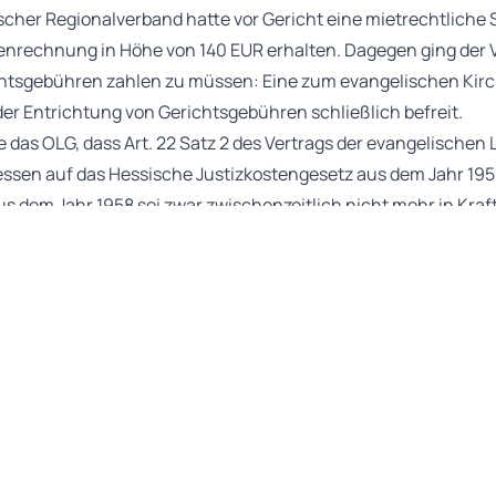
scher Regionalverband hatte vor Gericht eine mietrechtliche S
enrechnung in Höhe von 140 EUR erhalten. Dagegen ging der V
chtsgebühren zahlen zu müssen: Eine zum evangelischen Kir
der Entrichtung von Gerichtsgebühren schließlich befreit.
 das OLG, dass Art. 22 Satz 2 des Vertrags der evangelischen
ssen auf das Hessische Justizkostengesetz aus dem Jahr 1958
 dem Jahr 1958 sei zwar zwischenzeitlich nicht mehr in Kraft 
ch weiterhin auf diese Vorschrift wirksam Bezug. Aus diesem
stenrechnung nicht bezahlen.
g der Kirchen ist schon seit vielen Jahren ein Streitpunkt. Sie 
unabänderlich.
 Main, Beschl. v. 05.01.2024 – 26 Sch 4/23
)