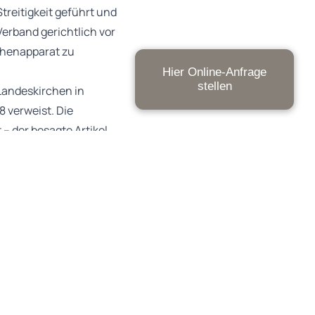
treitigkeit geführt und
erband gerichtlich vor
chenapparat zu
Hier Online-Anfrage
stellen
 Landeskirchen in
 verweist. Die
– der besagte Artikel
 Grund musste der
ist historisch