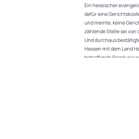
Ein hessischer evangeli
dafür eine Gerichtskost
und meinte, keine Geri
zählende Stelle sei von 
Und durchaus bestätigte
Hessen mit dem Land He
betreffende Regelung aus
des Vertrags nimmt jedo
Verband die Gerichtsko
Hinweis: Die Finanzierun
gewachsen, aber nicht 
Quelle: OLG Frankfurt am
zum Thema:
Sonstiges
(aus: Ausgabe 03/2024