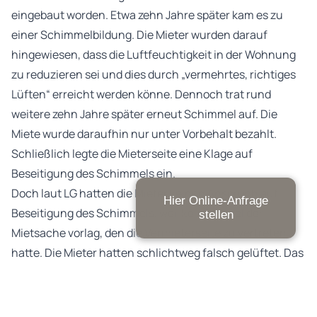
eingebaut worden. Etwa zehn Jahre später kam es zu
einer Schimmelbildung. Die Mieter wurden darauf
hingewiesen, dass die Luftfeuchtigkeit in der Wohnung
zu reduzieren sei und dies durch „vermehrtes, richtiges
Lüften“ erreicht werden könne. Dennoch trat rund
weitere zehn Jahre später erneut Schimmel auf. Die
Miete wurde daraufhin nur unter Vorbehalt bezahlt.
Schließlich legte die Mieterseite eine Klage auf
Beseitigung des Schimmels ein.
Doch laut LG hatten die Mieter keinen Anspruch auf
Hier Online-Anfrage
Beseitigung des Schimmels, weil kein Mangel der
stellen
Mietsache vorlag, den die Vermieterseite zu vertreten
hatte. Die Mieter hatten schlichtweg falsch gelüftet. Das
entsprechende richtige Lüftungsverhalten mussten sie
mittlerweile kennen. Danach ist es grundsätzlich üblich,
zweimal täglich für rund zehn Minuten zu lüften und