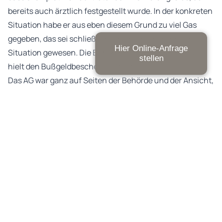
bereits auch ärztlich festgestellt wurde. In der konkreten
Situation habe er aus eben diesem Grund zu viel Gas
gegeben, das sei schließlich eine notstandsähnliche
Hier Online-Anfrage
Situation gewesen. Die Behörde sah dies anders und
stellen
hielt den Bußgeldbescheid aufrecht.
Das AG war ganz auf Seiten der Behörde und der Ansicht,
dass ein Autofahrer, der an einer derartigen chronischen
Erkrankung leide, Vorkehrungen zu treffen habe. Und
diese Vorkehrungen seien wahrlich nicht in einer
Geschwindigkeitsübertretung und damit zu Lasten der
Verkehrssicherheit anzusiedeln. Wenn der Harndrang
(wie hier) bereits nach einer Fahrstrecke von lediglich
600 m eintritt, müsse der Fahrzeugführer entweder auf
das Autofahren verzichten, Windeln tragen oder in
gewissem Umfang auch ein Einnässen in Kauf nehmen.
Da der Betroffene das Erkrankungsbild kannte, sei nicht