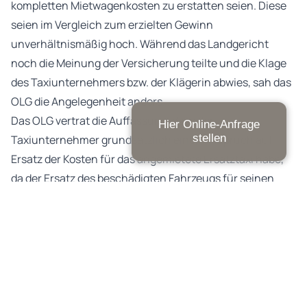
kompletten Mietwagenkosten zu erstatten seien. Diese
seien im Vergleich zum erzielten Gewinn
unverhältnismäßig hoch. Während das Landgericht
noch die Meinung der Versicherung teilte und die Klage
des Taxiunternehmers bzw. der Klägerin abwies, sah das
OLG die Angelegenheit anders.
Das OLG vertrat die Auffassung, dass der
Hier Online-Anfrage
stellen
Taxiunternehmer grundsätzlich einen Anspruch auf
Ersatz der Kosten für das angemietete Ersatztaxi habe,
da der Ersatz des beschädigten Fahrzeugs für seinen
Geschäftsbetrieb unverzichtbar war. Die Kosten seien
lediglich um ersparte Eigenaufwendungen von 10 % zu
kürzen. Der Taxiunternehmer kann nicht darauf
verwiesen werden, einen ihm entgangenen Gewinn
geltend machen zu müssen. Ebenfalls war zu
berücksichtigen, dass der Taxiunternehmer das Taxi