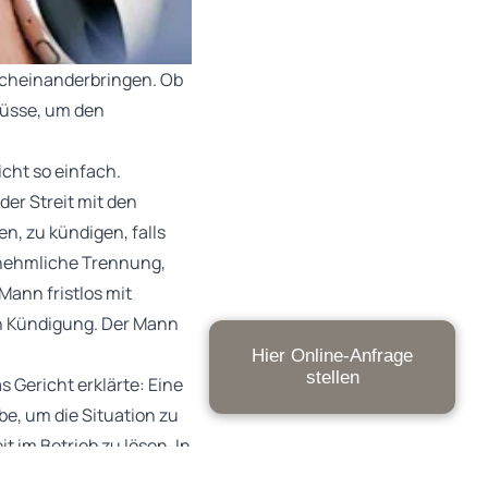
urcheinanderbringen. Ob
 müsse, um den
cht so einfach.
er Streit mit den
n, zu kündigen, falls
rnehmliche Trennung,
Mann fristlos mit
len Kündigung. Der Mann
Hier Online-Anfrage
stellen
 Gericht erklärte: Eine
be, um die Situation zu
t im Betrieb zu lösen. In
boten, keine Gespräche