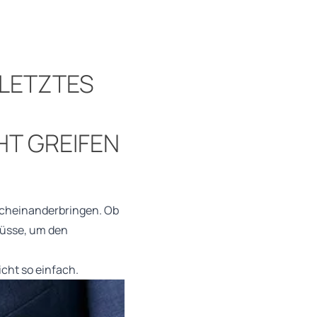
 LETZTES
T GREIFEN
urcheinanderbringen. Ob
 müsse, um den
cht so einfach.