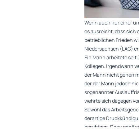
Wenn auch nur einer unt
es ausreicht, dass sich 
betrieblichen Frieden w
Niedersachsen (LAG) en
Ein Mann arbeitete seit
Kollegen. Irgendwann wu
der Mann nicht gehen m
der der Mann jedoch nic
sogenannter Auslauffris
wehrte sich dagegen vor
Sowohl das Arbeitsgeric
derartige Druckkündigun
beruhigen. Dazu gehöre, 
diesem Fall war davon n