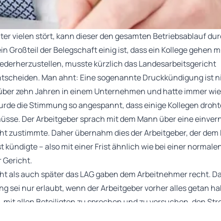
er vielen stört, kann dieser den gesamten Betriebsablauf d
ein Großteil der Belegschaft einig ist, dass ein Kollege gehen
iederherzustellen, musste kürzlich das Landesarbeitsgericht
tscheiden. Man ahnt: Eine sogenannte Druckkündigung ist ni
 über zehn Jahren in einem Unternehmen und hatte immer wied
rde die Stimmung so angespannt, dass einige Kollegen drohte
üsse. Der Arbeitgeber sprach mit dem Mann über eine einve
ht zustimmte. Daher übernahm dies der Arbeitgeber, der dem 
t kündigte – also mit einer Frist ähnlich wie bei einer norma
 Gericht.
ht als auch später das LAG gaben dem Arbeitnehmer recht. Das
g sei nur erlaubt, wenn der Arbeitgeber vorher alles getan ha
mit allen Beteiligten zu sprechen und zu versuchen, den Strei
ichts erkennbar. Der Arbeitgeber hatte keine Mediation ange