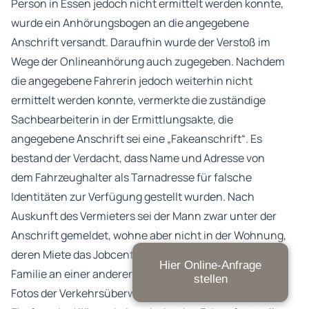
Person in Essen jedoch nicht ermittelt werden konnte,
wurde ein Anhörungsbogen an die angegebene
Anschrift versandt. Daraufhin wurde der Verstoß im
Wege der Onlineanhörung auch zugegeben. Nachdem
die angegebene Fahrerin jedoch weiterhin nicht
ermittelt werden konnte, vermerkte die zuständige
Sachbearbeiterin in der Ermittlungsakte, die
angegebene Anschrift sei eine „Fakeanschrift“. Es
bestand der Verdacht, dass Name und Adresse von
dem Fahrzeughalter als Tarnadresse für falsche
Identitäten zur Verfügung gestellt wurden. Nach
Auskunft des Vermieters sei der Mann zwar unter der
Anschrift gemeldet, wohne aber nicht in der Wohnung,
deren Miete das Jobcenter zahle. Er wohne mit seiner
Hier Online-Anfrage
Familie an einer anderen Anschrift. Da ein Abgleich des
stellen
Fotos der Verkehrsüberwachung mit dem Passfoto der