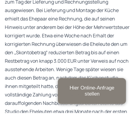
zum Tag der Lieferung und Rechnungsstellung
ausgewiesen. Bei Lieferung und Montage der Küche
erhielt das Ehepaar eine Rechnung, die auf seinen
Hinweis unter anderem bei der Höhe der Mehrwertsteuer
korrigiert wurde. Etwa eine Woche nach Erhalt der
korrigierten Rechnung überwiesen die Eheleute den um
den „Skontobetrag“ reduzierten Betrag bis auf einen
Restbetrag von knapp 3.000 EUR unter Verweis auf noch
ausstehende Arbeiten. Wenige Tage später wiesen sie
auch diesen Betrag an, nachdem das Küchenstudio
ihnen mitgeteilt hatte, der Skontoabzug setze eine
Hier Online-Anfrage
stellen
vollständige Zahlung voraus. Nach Mängelrügen und
darauffolgenden Nachbesserungsarbeiten stellte das
Studio den Eheleuten etwa drei Monate nach der ersten
Rechnungslegung schließlich einen weiteren Betrag von
etwa 1.000 EUR für Arbeiten, die bei Montage der Küche